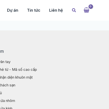
Tìm
Dự án
Tin tức
Liên hệ
kiếm
ẩm
ân tay
hẻ từ - Mã số cao cấp
hận diện khuôn mặt
khách sạn
tủ
cửa nhôm
ửa kính