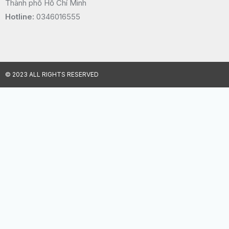
Thành phố Hồ Chí Minh
Hotline:
0346016555
© 2023 ALL RIGHTS RESERVED​