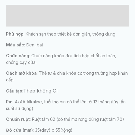
Mô tả
Đánh giá (0)
Phù hợp
: Khách sạn theo thiết kế đơn giản, thông dụng
Màu sắc
: Đen, bạt
Chức năng
: Chức năng khóa đôi: tích hợp chốt an toàn,
chống cạy cửa.
Cách mở khóa
: Thẻ từ & chìa khóa cơ trong trường hợp khẩn
cấp
Thép không Gỉ
Cấu tạo
:
Pin
: 4xAA Alkaline, tuổi thọ pin có thể lên tới 12 tháng (tùy tần
suất sử dụng)
Chuẩn ruột
: Ruột tâm 62 (có thể mở rộng dùng ruột tâm 70)
Đố cửa (mm)
: 35(dày) x 55(rộng)