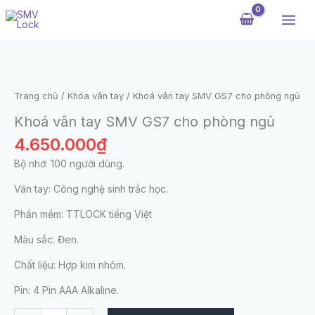
Nhảy
tới
nội
dung
Khoá
vân
tay
Trang chủ
/
Khóa vân tay
/ Khoá vân tay SMV GS7 cho phòng ngủ
SMV
Khoá vân tay SMV GS7 cho phòng ngủ
GS7
cho
4.650.000
₫
phòng
Bộ nhớ: 100 người dùng.
ngủ
số
Vân tay: Công nghệ sinh trắc học.
lượng
Phần mềm: TTLOCK tiếng Việt
Màu sắc: Đen.
Chất liệu: Hợp kim nhôm.
Pin: 4 Pin AAA Alkaline.